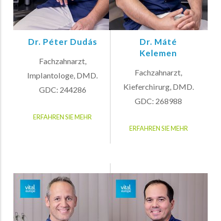
Dr. Péter Dudás
Dr. Máté
Kelemen
Fachzahnarzt,
Fachzahnarzt,
Implantologe, DMD.
Kieferchirurg, DMD.
GDC: 244286
GDC: 268988
ERFAHREN SIE MEHR
ERFAHREN SIE MEHR