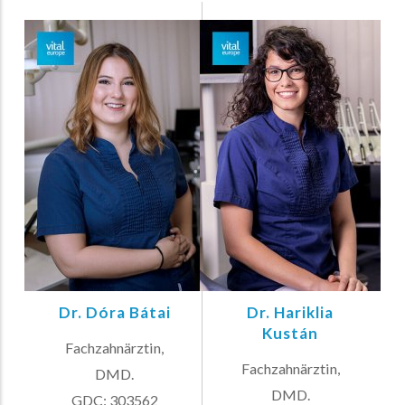
Dr. Dóra Bátai
Dr. Hariklia
Kustán
Fachzahnärztin,
Fachzahnärztin,
DMD.
DMD.
GDC: 303562