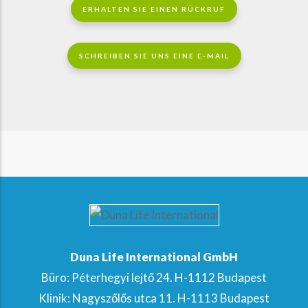
ERHALTEN SIE EINEN RÜCKRUF
SCHREIBEN SIE UNS EINE E-MAIL
Duna Life International GmbH
Büro: Péterhegyi lejtő 24. H-1112 Budapest
Klinik: Nagyszőlős utca 11. H-1113 Budapest